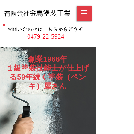
金島塗装工業
有限会社
お問い合わせはこちらからどうぞ
0479-22-5924
創業1966年
１級塗装技能士が仕上げ
る59年続く塗装（ペン
キ）屋さん